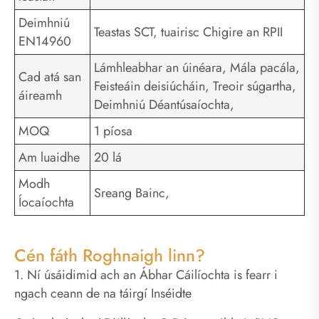
Deimhniú
Teastas SCT, tuairisc Chigire an RPII
EN14960
Lámhleabhar an úinéara, Mála pacála,
Cad atá san
Feisteáin deisiúcháin, Treoir súgartha,
áireamh
Deimhniú Déantúsaíochta,
MOQ
1 píosa
Am luaidhe
20 lá
Modh
Sreang Bainc,
Íocaíochta
Cén fáth Roghnaigh linn?
1. Ní úsáidimid ach an Ábhar Cáilíochta is fearr i
ngach ceann de na táirgí Inséidte