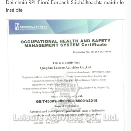
Deimhniú RPII:Fíorú Eorpach Sábháilteachta maidir le
Inséidte