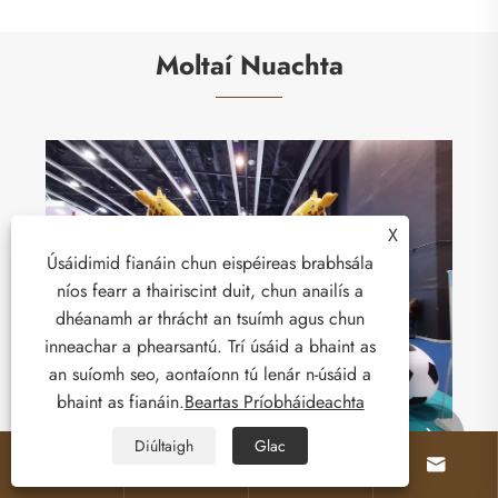
Moltaí Nuachta
Ár gCaisleáin Inséidte Nua ag Teacht sa Ríocht
Aontaithe: Stoc Leamh chun Brabúsacht Gnó a
X
Spreagadh
Úsáidimid fianáin chun eispéireas brabhsála
Féach ar Tuilleadh >>
níos fearr a thairiscint duit, chun anailís a
dhéanamh ar thrácht an tsuímh agus chun
inneachar a phearsantú. Trí úsáid a bhaint as
an suíomh seo, aontaíonn tú lenár n-úsáid a
bhaint as fianáin.
Beartas Príobháideachta


Diúltaigh
Glac



