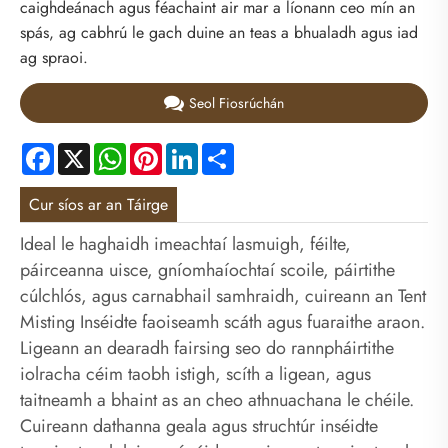
caighdeánach agus féachaint air mar a líonann ceo mín an
spás, ag cabhrú le gach duine an teas a bhualadh agus iad
ag spraoi.
Seol Fiosrúchán
Facebook
X
WhatsApp
Pinterest
LinkedIn
Share
Cur síos ar an Táirge
Ideal le haghaidh imeachtaí lasmuigh, féilte,
páirceanna uisce, gníomhaíochtaí scoile, páirtithe
cúlchlós, agus carnabhail samhraidh, cuireann an Tent
Misting Inséidte faoiseamh scáth agus fuaraithe araon.
Ligeann an dearadh fairsing seo do rannpháirtithe
iolracha céim taobh istigh, scíth a ligean, agus
taitneamh a bhaint as an cheo athnuachana le chéile.
Cuireann dathanna geala agus struchtúr inséidte