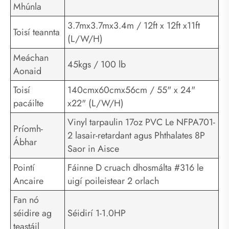
Mhúnla
3.7mx3.7mx3.4m / 12ft x 12ft x11ft
Toisí teannta
(L/W/H)
Meáchan
45kgs / 100 lb
Aonaid
Toisí
140cmx60cmx56cm / 55" x 24"
pacáilte
x22" (L/W/H)
Vinyl tarpaulin 17oz PVC Le NFPA701-
Príomh-
2 lasair-retardant agus Phthalates 8P
Ábhar
Saor in Aisce
Pointí
Fáinne D cruach dhosmálta #316 le
Ancaire
uigí poileistear 2 orlach
Fan nó
séidire ag
Séidirí 1-1.0HP
teastáil