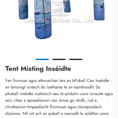
Tent Misting Inséidte
Fan fionnuar agus athnuachan leis an bPuball Ceo Inséidte -
an tarraingt iontach do laethanta te an tsamhraidh! Sa
phuball inséidte nuálaíoch seo tá píobáin uisce ionsuite agus
soic cheo a spraeálaíonn ceo úrnua go réidh, rud a
chruthaíonn timpeallacht fhionnuar agus chompordach
d’aíonna. Níl ort ach an puball a nascadh le soláthar uisce