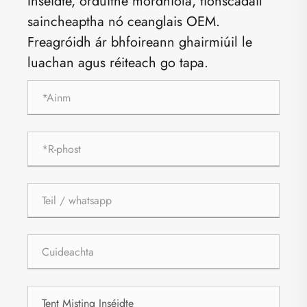
Inséidte, orduithe mórdhíola, tionscadail
saincheaptha nó ceanglais OEM.
Freagróidh ár bhfoireann ghairmiúil le
luachan agus réiteach go tapa.