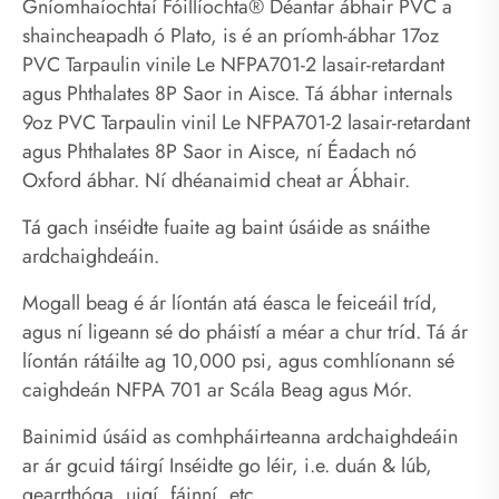
Gníomhaíochtaí Fóillíochta® Déantar ábhair PVC a
shaincheapadh ó Plato, is é an príomh-ábhar 17oz
PVC Tarpaulin vinile Le NFPA701-2 lasair-retardant
agus Phthalates 8P Saor in Aisce. Tá ábhar internals
9oz PVC Tarpaulin vinil Le NFPA701-2 lasair-retardant
agus Phthalates 8P Saor in Aisce, ní Éadach nó
Oxford ábhar. Ní dhéanaimid cheat ar Ábhair.
Tá gach inséidte fuaite ag baint úsáide as snáithe
ardchaighdeáin.
Mogall beag é ár líontán atá éasca le feiceáil tríd,
agus ní ligeann sé do pháistí a méar a chur tríd. Tá ár
líontán rátáilte ag 10,000 psi, agus comhlíonann sé
caighdeán NFPA 701 ar Scála Beag agus Mór.
Bainimid úsáid as comhpháirteanna ardchaighdeáin
ar ár gcuid táirgí Inséidte go léir, i.e. duán & lúb,
gearrthóga, uigí, fáinní, etc.