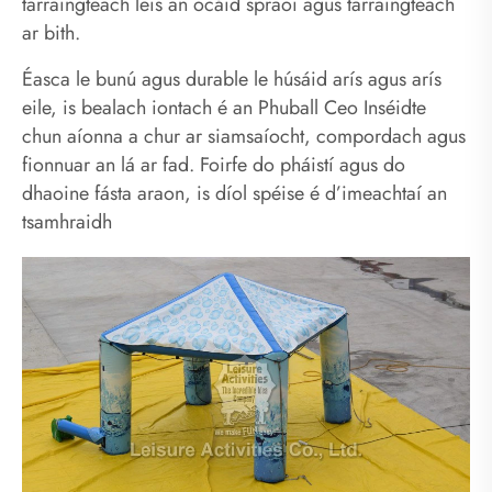
tarraingteach leis an ócáid ​​​​spraoi agus tarraingteach
ar bith.
Éasca le bunú agus durable le húsáid arís agus arís
eile, is bealach iontach é an Phuball Ceo Inséidte
chun aíonna a chur ar siamsaíocht, compordach agus
fionnuar an lá ar fad. Foirfe do pháistí agus do
dhaoine fásta araon, is díol spéise é d’imeachtaí an
tsamhraidh