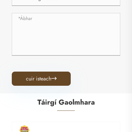
cuir isteach

Táirgí Gaolmhara