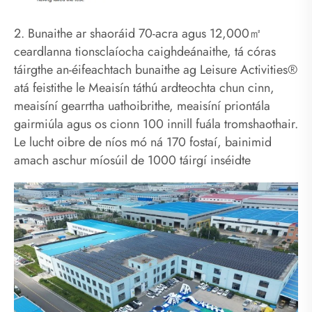
2. Bunaithe ar shaoráid 70-acra agus 12,000㎡
ceardlanna tionsclaíocha caighdeánaithe, tá córas
táirgthe an-éifeachtach bunaithe ag Leisure Activities®
atá feistithe le Meaisín táthú ardteochta chun cinn,
meaisíní gearrtha uathoibrithe, meaisíní priontála
gairmiúla agus os cionn 100 innill fuála tromshaothair.
Le lucht oibre de níos mó ná 170 fostaí, bainimid
amach aschur míosúil de 1000 táirgí inséidte