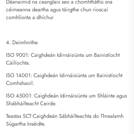
Déanaimid na ceanglais seo a chomhtháthú sna
céimeanna deartha agus táirgthe chun rioscaí
comhlíonta a dhíchur
4. Deimhnithe
ISO 9001: Caighdeán Idirnáisiúnta um Bainistíocht
Cáilíochta.
ISO 14001: Caighdeán Idirnáisiúnta um Bainistíocht
Comhshaoil.
ISO 45001: Caighdeán Idirnáisiúnta um Shláinte agus
Shábháilteacht Ceirde.
Teastas SCT:Caighdeán Sábháilteachta do Threalamh
Súgartha Inséidte.