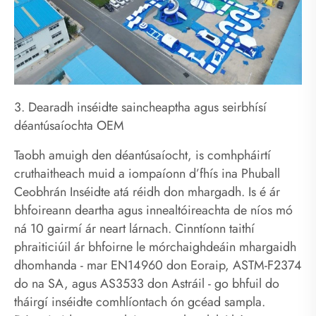
3. Dearadh inséidte saincheaptha agus seirbhísí
déantúsaíochta OEM
Taobh amuigh den déantúsaíocht, is comhpháirtí
cruthaitheach muid a iompaíonn d’fhís ina Phuball
Ceobhrán Inséidte atá réidh don mhargadh. Is é ár
bhfoireann deartha agus innealtóireachta de níos mó
ná 10 gairmí ár neart lárnach. Cinntíonn taithí
phraiticiúil ár bhfoirne le mórchaighdeáin mhargaidh
dhomhanda - mar EN14960 don Eoraip, ASTM-F2374
do na SA, agus AS3533 don Astráil - go bhfuil do
tháirgí inséidte comhlíontach ón gcéad sampla.