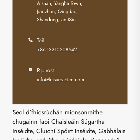
Aishan, Yanghe Town,
Jiaozhou, Qingdao,
Shandong, an tSín
Teil

+86-13210208642
R-phost

info@leisureactcn.com
Seol d'fhiosrúchán mionsonraithe
chugainn faoi Chaisleáin Súgartha
Inséidte, Cluichí Spóirt Inséidte, Gabhálais